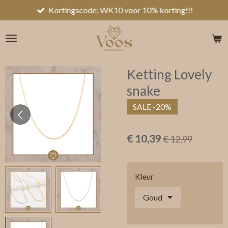
Kortingscode: WK10 voor 10% korting!!!
Ga
direct
naar
de
hoofdinhoud
Ketting Lovely
snake
SALE -20%
€ 10,39
€ 12,99
Kleur