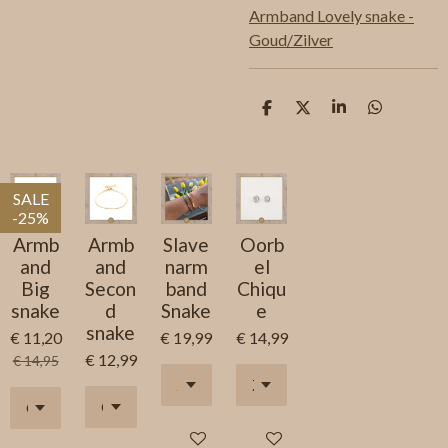
Armband Lovely snake -
Goud/Zilver
D
D
S
D
e
e
h
e
l
e
a
l
e
l
r
e
n
e
n
SALE
-25%
Armb
Armb
Slave
Oorb
and
and
narm
el
Big
Secon
band
Chiqu
snake
d
Snake
e
snake
€ 11,20
€ 19,99
€ 14,99
€ 12,99
€ 14,95
In winkelwagen
In winkelwagen