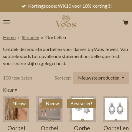
Kortingscode: WK10 voor 10% korting!!!
Ga
direct
naar
de
hoofdinhoud
Home
»
Sieraden
»
Oorbellen
Ontdek de mooiste oorbellen voor dames bij Voos Jewels. Van
subtiele studs tot opvallende statement oorbellen, perfect
voor iedere stijl en gelegenheid.
100 resultaten
Sorteer:
Kleur
▾
Nieuw
Nieuw
Bestseller!
Oorbel
Oorbel
Oorbel
Oorbellen