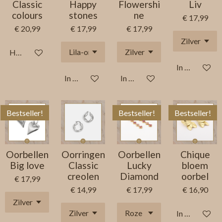
Classic
Happy
Flowershi
Liv
colours
stones
ne
€ 17,99
€ 20,99
€ 17,99
€ 17,99
Houd mij op de hoogte
In winkelwag
In winkelwagen
In winkelwagen
Bestseller!
Bestseller!
Bestseller!
Oorbellen
Oorringen
Oorbellen
Chique
Big love
Classic
Lucky
bloem
creolen
Diamond
oorbel
€ 17,99
€ 14,99
€ 17,99
€ 16,90
In winkelwag