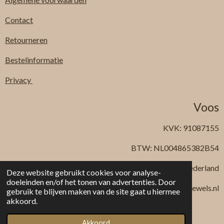
Contact
Retourneren
Bestelinformatie
Privacy
Voos
KVK: 91087155
BTW: NL004865382B54
Beek en Donk, Nederland
Deze website gebruikt cookies voor analyse-
doeleinden en/of het tonen van advertenties. Door
Mail: info@voosjewels.nl
gebruik te blijven maken van de site gaat u hiermee
© 2023 - 2026 Voos jewels & more
akkoord.
Powered by
JouwWeb
Akkoord