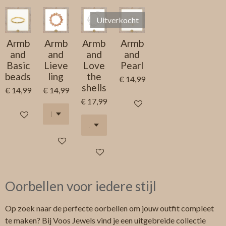
e
l
r
e
n
e
n
Uitverkocht
Armb
Armb
Armb
Armb
and
and
and
and
Basic
Lieve
Love
Pearl
beads
ling
the
€ 14,99
shells
€ 14,99
€ 14,99
€ 17,99
Houd mij op de hoogte
In winkelwagen
In winkelwagen
In winkelwagen
Oorbellen voor iedere stijl
Op zoek naar de perfecte oorbellen om jouw outfit compleet
te maken? Bij Voos Jewels vind je een uitgebreide collectie