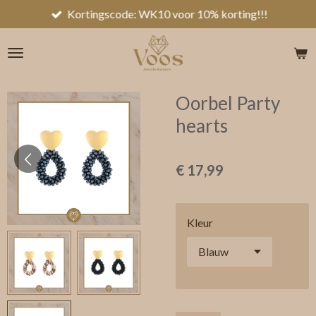
Kortingscode: WK10 voor 10% korting!!!
Ga
direct
naar
de
hoofdinhoud
Oorbel Party
hearts
€ 17,99
Kleur