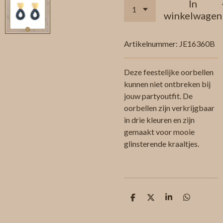
In
winkelwagen
Artikelnummer:
JE16360B
Deze feestelijke oorbellen
kunnen niet ontbreken bij
jouw partyoutfit. De
oorbellen zijn verkrijgbaar
in drie kleuren en zijn
gemaakt voor mooie
glinsterende kraaltjes.
D
D
S
D
e
e
h
e
l
e
a
l