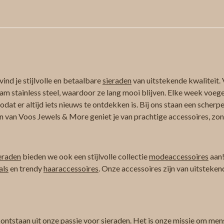
ind je stijlvolle en betaalbare
sieraden
van uitstekende kwaliteit. 
am stainless steel, waardoor ze lang mooi blijven. Elke week voeg
at er altijd iets nieuws te ontdekken is. Bij ons staan een scherpe
n van Voos Jewels & More geniet je van prachtige accessoires, zond
eraden
bieden we ook een stijlvolle collectie
modeaccessoires
aan!
als
en trendy
haaraccessoires
. Onze accessoires zijn van uitsteken
 ontstaan uit onze passie voor sieraden. Het is onze missie om men