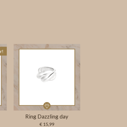
r!
Ring Dazzling day
€ 15,99