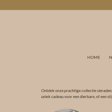
Ga
direct
naar
de
hoofdinhoud
HOME
N
Ontdek onze prachtige collectie sieraden,
uniek cadeau voor een dierbare, of een stijl