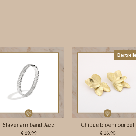
Bestselle
Slavenarmband Jazz
Chique bloem oorbel
€ 18,99
€ 16,90