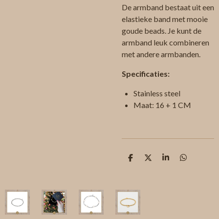
De armband bestaat uit een
elastieke band met mooie
goude beads. Je kunt de
armband leuk combineren
met andere armbanden.
Specificaties:
Stainless steel
Maat: 16 + 1 CM
D
D
S
D
e
e
h
e
l
e
a
l
e
l
r
e
n
e
n