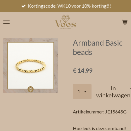
Kortingscode: WK10 voor 10% korting!!!
Ga
direct
naar
de
hoofdinhoud
Armband Basic
beads
€ 14,99
In
winkelwagen
Artikelnummer:
JE15645G
Hoe leuk is deze armband!