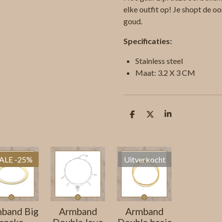
elke outfit op! Je shopt de oor
goud.
Specificaties:
Stainless steel
Maat: 3.2 X 3 CM
D
D
S
e
e
h
l
e
a
e
l
r
n
e
ALE -25%
Uitverkocht
band Big
Armband
Armband