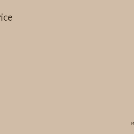
ice
B