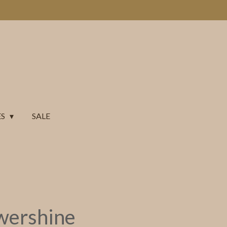
ES
SALE
wershine