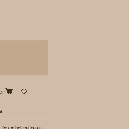
en
8
! De oorbellen fleuren