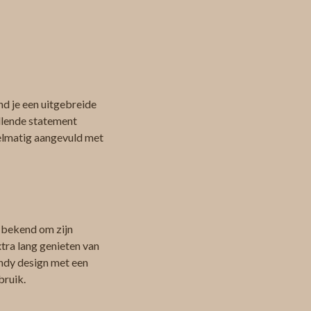
d je een uitgebreide
allende statement
egelmatig aangevuld met
n
t bekend om zijn
tra lang genieten van
endy design met een
bruik.