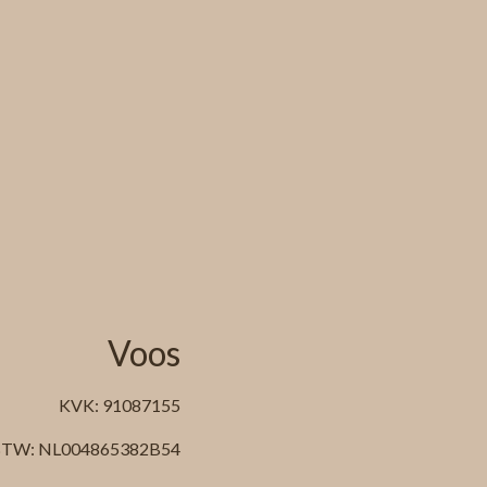
Voos
KVK: 91087155
TW: NL004865382B54