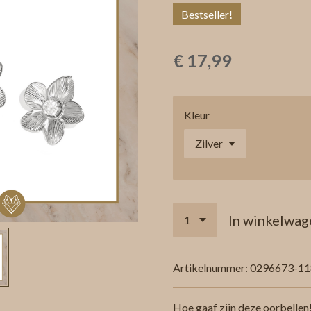
Bestseller!
€ 17,99
Kleur
In winkelwag
Artikelnummer:
0296673-11
Hoe gaaf zijn deze oorbellen