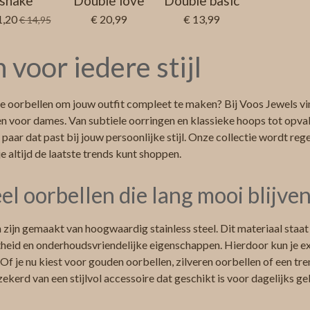
snake
Double love
Double basic
1,20
€ 20,99
€ 13,99
€ 14,95
 voor iedere stijl
e oorbellen om jouw outfit compleet te maken? Bij Voos Jewels vin
en voor dames. Van subtiele oorringen en klassieke hoops tot opv
en paar dat past bij jouw persoonlijke stijl. Onze collectie wordt r
e altijd de laatste trends kunt shoppen.
eel oorbellen die lang mooi blijve
n zijn gemaakt van hoogwaardig stainless steel. Dit materiaal staa
heid en onderhoudsvriendelijke eigenschappen. Hierdoor kun je ex
 Of je nu kiest voor gouden oorbellen, zilveren oorbellen of een tr
zekerd van een stijlvol accessoire dat geschikt is voor dagelijks ge