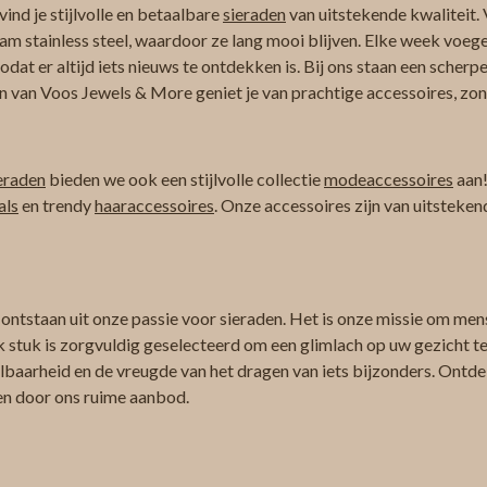
ind je stijlvolle en betaalbare
sieraden
van uitstekende kwaliteit. 
am stainless steel, waardoor ze lang mooi blijven. Elke week voeg
at er altijd iets nieuws te ontdekken is. Bij ons staan een scherpe
n van Voos Jewels & More geniet je van prachtige accessoires, zond
eraden
bieden we ook een stijlvolle collectie
modeaccessoires
aan!
als
en trendy
haaraccessoires
. Onze accessoires zijn van uitsteken
 ontstaan uit onze passie voor sieraden. Het is onze missie om men
k stuk is zorgvuldig geselecteerd om een glimlach op uw gezicht te 
albaarheid en de vreugde van het dragen van iets bijzonders. Ontdek
ren door ons ruime aanbod.