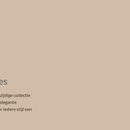
es
ijdige collectie
 elegante
 iedere stijl een