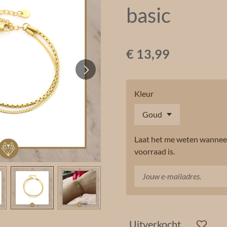
basic
€ 13,99
Kleur
Laat het me weten wanneer
voorraad is.
Uitverkocht