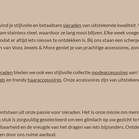
ind je stijlvolle en betaalbare
sieraden
van uitstekende kwaliteit. 
am stainless steel, waardoor ze lang mooi blijven. Elke week voeg
dat er altijd iets nieuws te ontdekken is. Bij ons staan een scherpe
n van Voos Jewels & More geniet je van prachtige accessoires, zond
eraden
bieden we ook een stijlvolle collectie
modeaccessoires
aan!
als
en trendy
haaraccessoires
. Onze accessoires zijn van uitsteken
ontstaan uit onze passie voor sieraden. Het is onze missie om men
k stuk is zorgvuldig geselecteerd om een glimlach op uw gezicht te 
albaarheid en de vreugde van het dragen van iets bijzonders. Ontdek
eren door ons ruime aanbod.