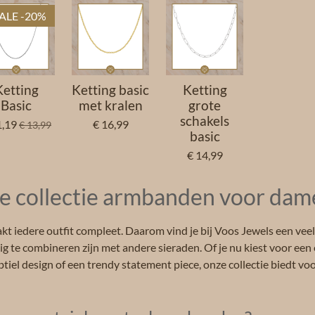
n
e
ALE -20%
Ketting
Ketting basic
Ketting
Basic
met kralen
grote
schakels
1,19
€ 16,99
€ 13,99
basic
€ 14,99
e collectie armbanden voor dam
iedere outfit compleet. Daarom vind je bij Voos Jewels een veelz
 te combineren zijn met andere sieraden. Of je nu kiest voor een
iel design of een trendy statement piece, onze collectie biedt voor