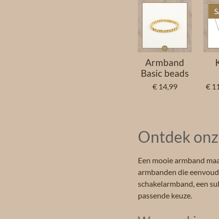
S
Armband
Basic beads
€ 14,99
€ 1
Ontdek onz
Een mooie armband maakt 
armbanden die eenvoudig
schakelarmband, een subt
passende keuze.