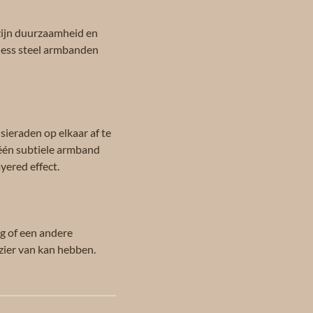
 zijn duurzaamheid en
nless steel armbanden
ieraden op elkaar af te
 één subtiele armband
yered effect.
ag of een andere
zier van kan hebben.