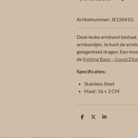
Artikelnummer:
JE15041G
Deze leuke armband bestaat u
armbandjes. Je kunt de armb
gelegenheid dragen. Een mooi
de
Ketting Basic - Goud/Zilv
Specificaties:
Stainless Steel
Maat: 16 + 3 CM
D
D
S
e
e
h
l
e
a
e
l
r