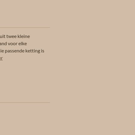
it twee kleine
and voor elke
e passende ketting is
er