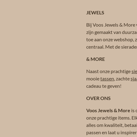
JEWELS
Bij Voos Jewels & More v
zijn gemaakt van duurza
toe aan onze webshop, zo
centraal. Met de sierade
& MORE
Naast onze prachtige
si
mooie
tassen
, zachte
sja
cadeau te geven!
OVER ONS
Voos Jewels & More
is 
onze prachtige items. El
alles om kwaliteit, beta
passen en laat u inspir