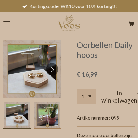
Kortingscode: WK10 voor 10% korting!!!
Ga
direct
naar
de
hoofdinhoud
Oorbellen Daily
hoops
€ 16,99
In
winkelwagen
Artikelnummer:
099
Deze mooie oorbellen zijn