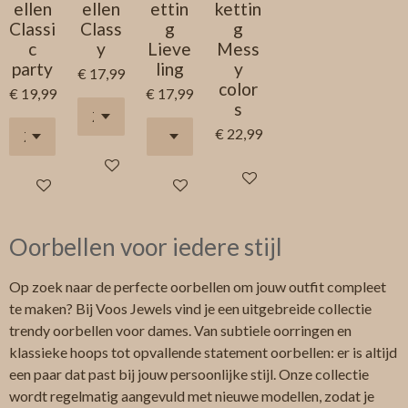
ellen
ellen
ettin
kettin
Classi
Class
g
g
c
y
Lieve
Mess
party
ling
y
€ 17,99
color
€ 19,99
€ 17,99
s
€ 22,99
In winkelwagen
In winkelwagen
In winkelwagen
In winkelwagen
Oorbellen voor iedere stijl
Op zoek naar de perfecte oorbellen om jouw outfit compleet
te maken? Bij Voos Jewels vind je een uitgebreide collectie
trendy oorbellen voor dames. Van subtiele oorringen en
klassieke hoops tot opvallende statement oorbellen: er is altijd
een paar dat past bij jouw persoonlijke stijl. Onze collectie
wordt regelmatig aangevuld met nieuwe modellen, zodat je