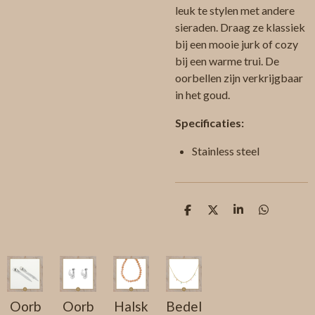
leuk te stylen met andere
sieraden. Draag ze klassiek
bij een mooie jurk of cozy
bij een warme trui. De
oorbellen zijn verkrijgbaar
in het goud.
Specificaties:
Stainless steel
D
D
S
D
e
e
h
e
l
e
a
l
e
l
r
e
n
e
n
Oorb
Oorb
Halsk
Bedel