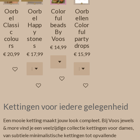
Oorb
Oorb
Color
Oorb
el
el
ful
ellen
Classi
Happ
beads
Color
c
y
By
ful
colou
stone
Voos
party
rs
s
drops
€ 14,99
€ 20,99
€ 17,99
€ 15,99
Houd mij op de hoogte
In winkelwagen
In winkelwagen
In winkelwagen
Kettingen voor iedere gelegenheid
Een mooie ketting maakt jouw look compleet. Bij Voos jewels
& more vind je een veelzijdige collectie kettingen voor dames,
van subtiele minimalistische kettingen tot opvallende