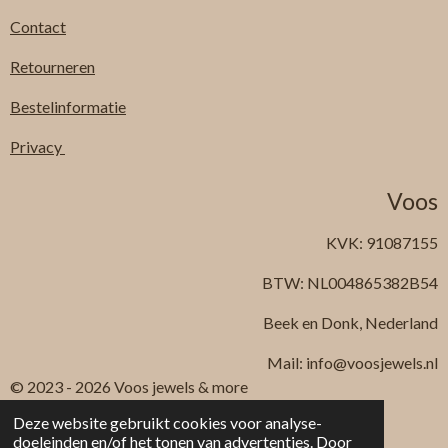
Contact
Retourneren
Bestelinformatie
Privacy
Voos
KVK: 91087155
BTW: NL004865382B54
Beek en Donk, Nederland
Mail: info@voosjewels.nl
© 2023 - 2026 Voos jewels & more
Powered by
JouwWeb
Deze website gebruikt cookies voor analyse-
doeleinden en/of het tonen van advertenties. Door