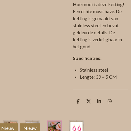
Hoe mooi is deze ketting!
Een echte must-have. De
ketting is gemaakt van
stainless steel en bevat
gekleurde details. De
ketting is verkrijgbaar in
het goud.
Specificaties:
Stainless steel
Lengte: 39 + 5 CM
D
D
S
D
e
e
h
e
l
e
a
l
e
l
r
e
n
e
n
Nieuw
Nieuw