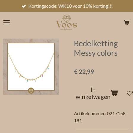
Kortingscode: WK10 voor 10% korting!!!
Ga
direct
naar
de
hoofdinhoud
Bedelketting
Messy colors
€ 22,99
In
winkelwagen
Artikelnummer:
0217158-
181