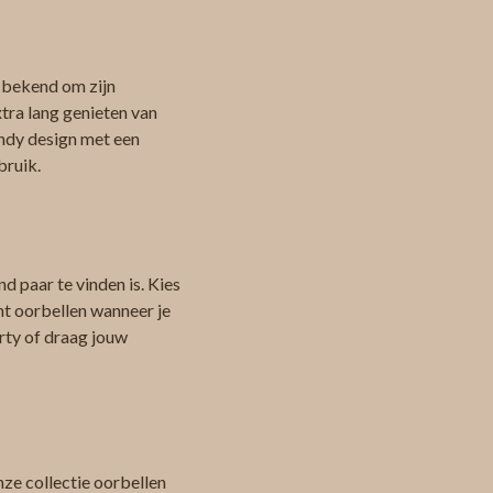
n
t bekend om zijn
tra lang genieten van
endy design met een
bruik.
d paar te vinden is. Kies
nt oorbellen wanneer je
arty of draag jouw
ze collectie oorbellen