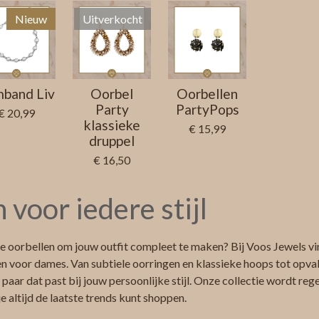
n
e
Nieuw
Uitverkocht
band Liv
Oorbel
Oorbellen
Party
PartyPops
€ 20,99
klassieke
€ 15,99
druppel
€ 16,50
 voor iedere stijl
e oorbellen om jouw outfit compleet te maken? Bij Voos Jewels vin
en voor dames. Van subtiele oorringen en klassieke hoops tot opv
en paar dat past bij jouw persoonlijke stijl. Onze collectie wordt r
e altijd de laatste trends kunt shoppen.