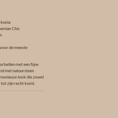
rkonia
ohemian Chic
n
 voor de meeste
rbellen met een fijne
nd met natuursteen
harmonieuze look die zowel
 tot zijn recht komt.