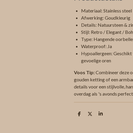
Materiaal: Stainless steel
Afwerking: Goudkleurig
Details: Natuursteen & zi
Stijl: Retro / Elegant / B
Type: Hangende oorbelle
Waterproof: Ja
Hypoallergeen: Geschikt
gevoelige oren
Voos Tip:
Combineer deze oo
gouden ketting of een armba
details voor een stijlvolle, 
overdag als 's avonds perfect
D
D
S
e
e
h
l
e
a
e
l
r