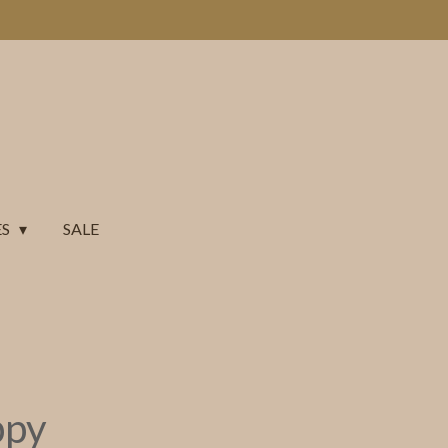
ES
SALE
ppy