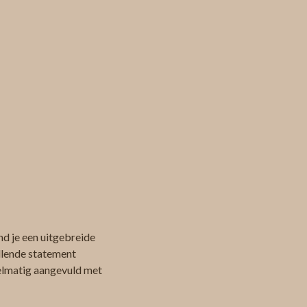
d je een uitgebreide
allende statement
egelmatig aangevuld met