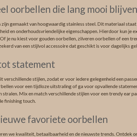
eel oorbellen die lang mooi blijve
n zijn gemaakt van hoogwaardig stainless steel. Dit materiaal staa
heid en onderhoudsvriendelijke eigenschappen. Hierdoor kun je ex
 Of je nu kiest voor gouden oorbellen, zilveren oorbellen of een tr
zekerd van een stijlvol accessoire dat geschikt is voor dagelijks ge
 tot statement
t verschillende stijlen, zodat er voor iedere gelegenheid een passen
bellen voor een tijdloze uitstraling of ga voor opvallende stateme
n stralen. Mix en match verschillende stijlen voor een trendy ear p
le finishing touch.
ieuwe favoriete oorbellen
ren we kwaliteit, betaalbaarheid en de nieuwste trends. Ontdek on