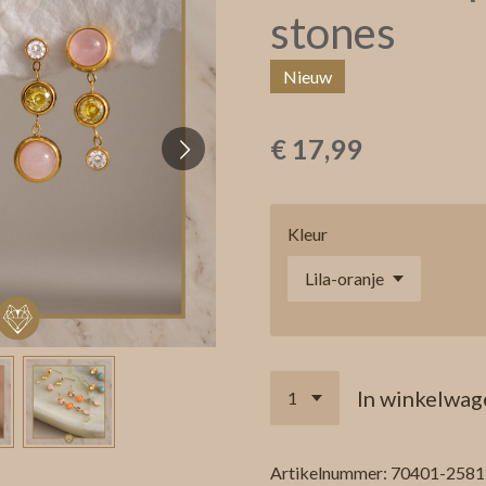
stones
Nieuw
€ 17,99
Kleur
In winkelwag
Artikelnummer:
70401-2581