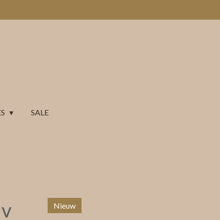
ES
SALE
iv
Nieuw