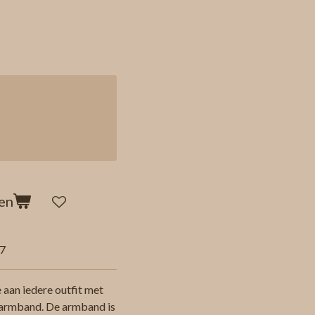
en
7
 aan iedere outfit met
l armband. De armband is