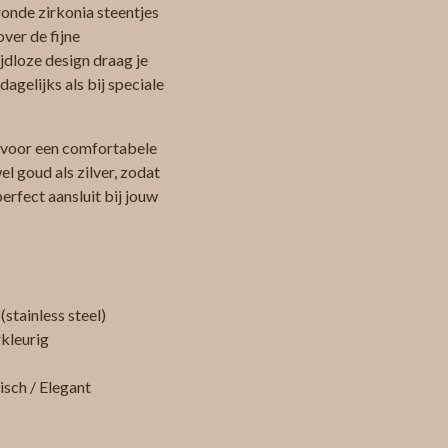
onde zirkonia steentjes
over de fijne
ijdloze design draag je
agelijks als bij speciale
t voor een comfortabele
l goud als zilver, zodat
 perfect aansluit bij jouw
(stainless steel)
kleurig
isch / Elegant