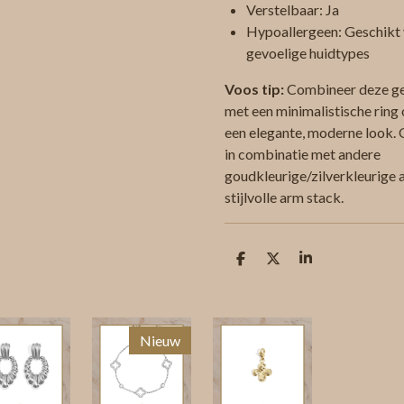
Verstelbaar: Ja
Hypoallergeen: Geschikt
gevoelige huidtypes
Voos tip:
Combineer deze g
met een minimalistische ring 
een elegante, moderne look. 
in combinatie met andere
goudkleurige/zilverkleurige
stijlvolle arm stack.
D
D
S
e
e
h
l
e
a
e
l
r
n
e
Nieuw