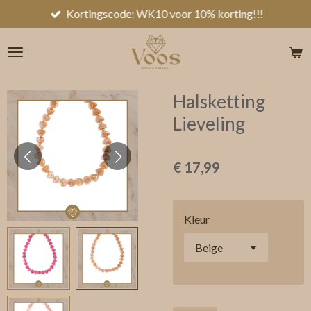
Kortingscode: WK10 voor 10% korting!!!
Ga
direct
naar
de
hoofdinhoud
Halsketting
Lieveling
€ 17,99
Kleur