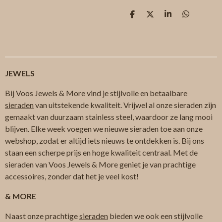
D
D
S
D
e
e
h
e
l
e
a
l
e
l
r
e
n
e
n
JEWELS
Bij Voos Jewels & More vind je stijlvolle en betaalbare
sieraden
van uitstekende kwaliteit. Vrijwel al onze sieraden zijn
gemaakt van duurzaam stainless steel, waardoor ze lang mooi
blijven. Elke week voegen we nieuwe sieraden toe aan onze
webshop, zodat er altijd iets nieuws te ontdekken is. Bij ons
staan een scherpe prijs en hoge kwaliteit centraal. Met de
sieraden van Voos Jewels & More geniet je van prachtige
accessoires, zonder dat het je veel kost!
& MORE
Naast onze prachtige
sieraden
bieden we ook een stijlvolle