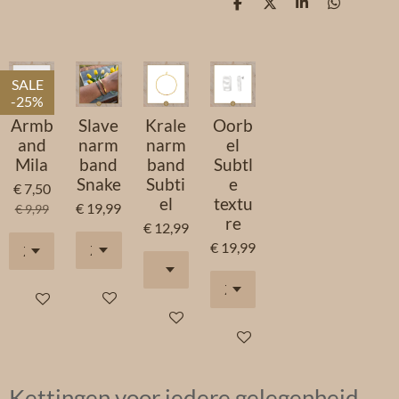
D
D
S
D
e
e
h
e
l
e
a
l
e
l
r
e
n
e
n
SALE
-25%
Armb
Slave
Krale
Oorb
and
narm
narm
el
Mila
band
band
Subtl
Snake
Subti
e
€ 7,50
el
textu
€ 19,99
€ 9,99
re
€ 12,99
€ 19,99
In winkelwagen
In winkelwagen
In winkelwagen
In winkelwagen
Kettingen voor iedere gelegenheid