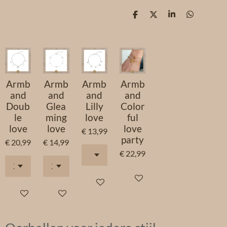
D
D
S
D
e
e
h
e
l
e
a
l
e
l
r
e
n
e
n
Armb
Armb
Armb
Armb
and
and
and
and
Doub
Glea
Lilly
Color
le
ming
love
ful
love
love
love
€ 13,99
party
€ 20,99
€ 14,99
€ 22,99
In winkelwagen
In winkelwagen
In winkelwagen
In winkelwagen