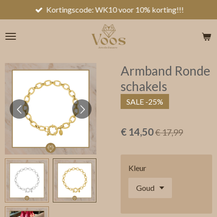
Kortingscode: WK10 voor 10% korting!!!
Ga
direct
naar
de
hoofdinhoud
Armband Ronde
schakels
SALE -25%
€ 14,50
€ 17,99
Kleur