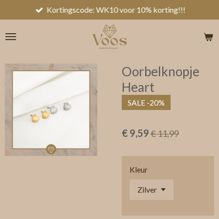
Kortingscode: WK10 voor 10% korting!!!
Ga
direct
naar
de
hoofdinhoud
Oorbelknopje
Heart
SALE -20%
€ 9,59
€ 11,99
Kleur