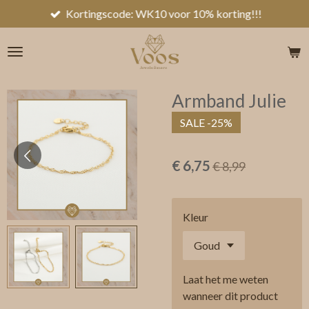
Kortingscode: WK10 voor 10% korting!!!
Ga
direct
naar
de
hoofdinhoud
Armband Julie
SALE -25%
€ 6,75
€ 8,99
Kleur
Laat het me weten
wanneer dit product