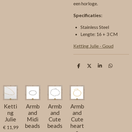
een horloge.
Specificaties:
Stainless Steel
Lengte: 16 + 3 CM
Ketting Julie - Goud
D
D
S
D
e
e
h
e
l
e
a
l
e
l
r
e
n
e
n
Ketti
Armb
Armb
Armb
ng
and
and
and
Julie
Midi
Cute
Cute
beads
beads
heart
€ 11,99