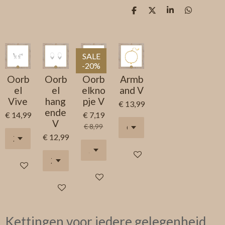
D
D
S
D
e
e
h
e
l
e
a
l
e
l
r
e
n
e
n
SALE
-20%
Oorb
Oorb
Oorb
Armb
el
el
elkno
and V
Vive
hang
pje V
€ 13,99
ende
€ 14,99
€ 7,19
V
€ 8,99
€ 12,99
In winkelwagen
In winkelwagen
In winkelwagen
In winkelwagen
Kettingen voor iedere gelegenheid