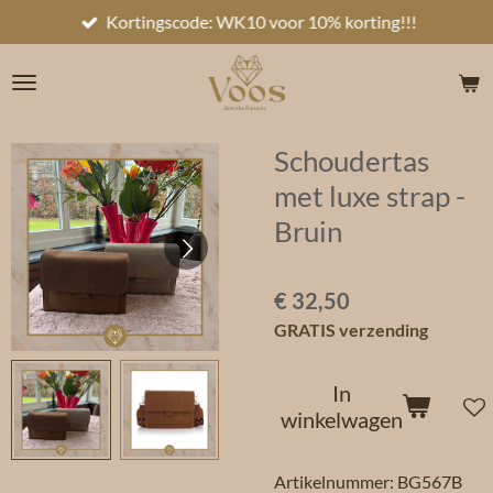
Kortingscode: WK10 voor 10% korting!!!
Ga
direct
naar
de
hoofdinhoud
Schoudertas
met luxe strap -
Bruin
€ 32,50
GRATIS verzending
In
winkelwagen
Artikelnummer:
BG567B