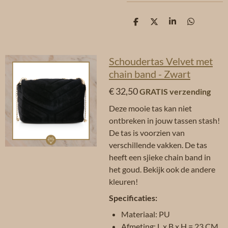
D
D
S
D
e
e
h
e
l
e
a
l
e
l
r
e
n
e
n
Schoudertas Velvet met
chain band - Zwart
€ 32,50
GRATIS verzending
Deze mooie tas kan niet
ontbreken in jouw tassen stash!
De tas is voorzien van
verschillende vakken. De tas
heeft een sjieke chain band in
het goud. Bekijk ook de andere
kleuren!
Specificaties:
Materiaal: PU
Afmeting: L x B x H = 23 CM