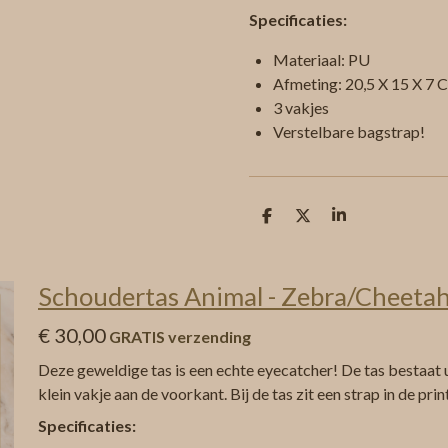
Specificaties:
Materiaal: PU
Afmeting: 20,5 X 15 X 7
3 vakjes
Verstelbare bagstrap!
D
D
S
e
e
h
l
e
a
e
l
r
n
e
Schoudertas Animal - Zebra/Cheeta
€ 30,00
GRATIS verzending
Deze geweldige tas is een echte eyecatcher! De tas bestaat u
klein vakje aan de voorkant. Bij de tas zit een strap in de prin
Specificaties: