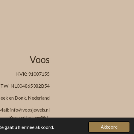
Voos
KVK: 91087155
TW: NL004865382B54
eek en Donk, Nederland
Mail: info@voosjewels.nl
Powered by
JouwWeb
te gaat u hiermee akkoord.
Akkoord