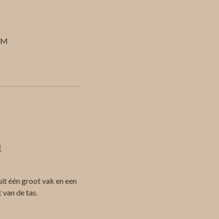
 CM
h
it één groot vak en een
t van de tas.