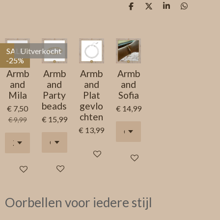
D
D
S
D
e
e
h
e
l
e
a
l
e
l
r
e
n
e
n
SALE
Uitverkocht
-25%
Armb
Armb
Armb
Armb
and
and
and
and
Mila
Party
Plat
Sofia
beads
gevlo
€ 7,50
€ 14,99
chten
€ 15,99
€ 9,99
€ 13,99
In winkelwagen
In winkelwagen
Houd mij op de hoogte
In winkelwagen
Oorbellen voor iedere stijl