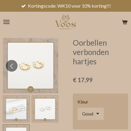
Kortingscode: WK10 voor 10% korting!!!
Ga
direct
naar
de
hoofdinhoud
Oorbellen
verbonden
hartjes
€ 17,99
Kleur