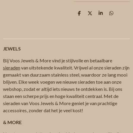
D
D
S
D
e
e
h
e
l
e
a
l
e
l
r
e
n
e
n
JEWELS
Bij Voos Jewels & More vind je stijlvolle en betaalbare
sieraden
van uitstekende kwaliteit. Vrijwel al onze sieraden zijn
gemaakt van duurzaam stainless steel, waardoor ze lang mooi
blijven. Elke week voegen we nieuwe sieraden toe aan onze
webshop, zodat er altijd iets nieuws te ontdekken is. Bij ons
staan een scherpe prijs en hoge kwaliteit centraal. Met de
sieraden van Voos Jewels & More geniet je van prachtige
accessoires, zonder dat het je veel kost!
& MORE