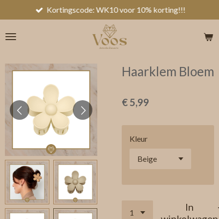
Kortingscode: WK10 voor 10% korting!!!
Ga
direct
naar
de
hoofdinhoud
Haarklem Bloem
€ 5,99
Kleur
In
winkelwagen