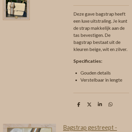
Deze gave bagstrap heeft
een luxe uitstraling. Je kunt
de strap makkelijk aan de
tas bevestigen. De
bagstrap bestaat uit de
kleuren beige, wit en zilver.
Specificaties:
Gouden details
Verstelbaar in lengte
D
D
S
D
e
e
h
e
l
e
a
l
e
l
r
e
n
e
n
Bagstrap gestreept -