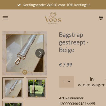
Kortingscode: WK10 voor 10% korting!!!
Ga
direct
naar
de
hoofdinhoud
Bagstrap
gestreept -
Beige
€ 7,99
In
winkelwagen
Artikelnummer:
12000034691816495