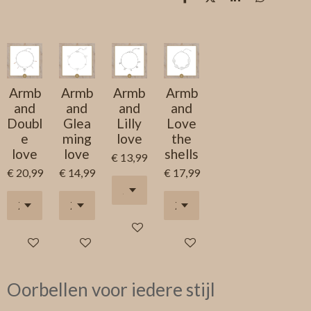
D
D
S
D
e
e
h
e
l
e
a
l
e
l
r
e
n
e
n
Armb
Armb
Armb
Armb
and
and
and
and
Doubl
Glea
Lilly
Love
e
ming
love
the
love
love
shells
€ 13,99
€ 20,99
€ 14,99
€ 17,99
In winkelwagen
In winkelwagen
In winkelwagen
In winkelwagen
Oorbellen voor iedere stijl