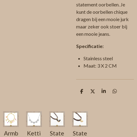
statement oorbellen. Je
kunt de oorbellen chique
dragen bij een mooie jurk
maar zeker ook stoer bij
een mooie jeans.
Specificatie:
Stainless steel
Maat: 3 X 2 CM
D
D
S
D
e
e
h
e
l
e
a
l
e
l
r
e
n
e
n
Armb
Ketti
State
State