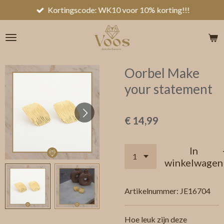
Kortingscode: WK10 voor 10% korting!!!
Ga
direct
naar
de
hoofdinhoud
Oorbel Make
your statement
€ 14,99
In
winkelwagen
Artikelnummer:
JE16704
Hoe leuk zijn deze