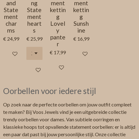
and
ng
ment
ment
State
State
kettin
kettin
ment
ment
g
g
char
heart
Lovel
Sunsh
ms
s
y
ine
pante
€ 24,99
€ 25,99
€ 16,99
r
€ 17,99
In winkelwagen
In winkelwagen
In winkelwagen
In winkelwagen
Oorbellen voor iedere stijl
Op zoek naar de perfecte oorbellen om jouw outfit compleet
te maken? Bij Voos Jewels vind je een uitgebreide collectie
trendy oorbellen voor dames. Van subtiele oorringen en
klassieke hoops tot opvallende statement oorbellen: er is altijd
een paar dat past bij jouw persoonlijke stijl. Onze collectie