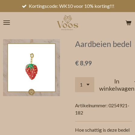
Kortingscode: WK10 voor 10% korting!!!
Ga
direct
naar
de
hoofdinhoud
Aardbeien bedel
€ 8,99
In
winkelwagen
Artikelnummer:
0254921-
182
Hoe schattig is deze bedel