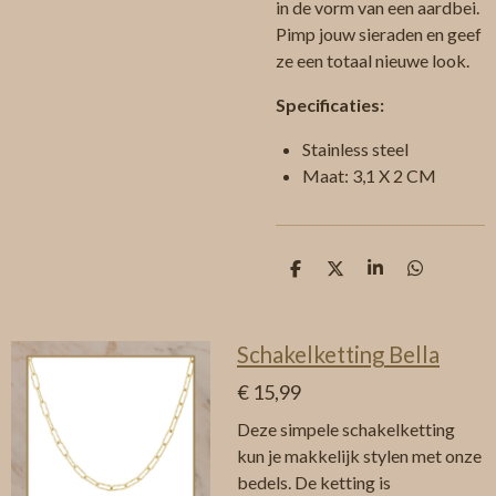
in de vorm van een aardbei.
Pimp jouw sieraden en geef
ze een totaal nieuwe look.
Specificaties:
Stainless steel
Maat: 3,1 X 2 CM
D
D
S
D
e
e
h
e
l
e
a
l
e
l
r
e
n
e
n
Schakelketting Bella
€ 15,99
Deze simpele schakelketting
kun je makkelijk stylen met onze
bedels. De ketting is