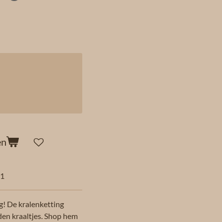
en
91
g! De kralenketting
den kraaltjes. Shop hem