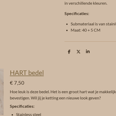
in verschillende kleuren.
Specificaties:
Submateriaal is van stainl
Maat: 40 + 5 CM
D
D
S
e
e
h
l
e
a
e
l
r
n
e
HART bedel
€ 7,50
Hoe leuk is deze bedel. Het is een groot hart wat je makkelij
bevestigen. Wil jij je ketting een nieuwe look geven?
Specificaties:
Stainless steel