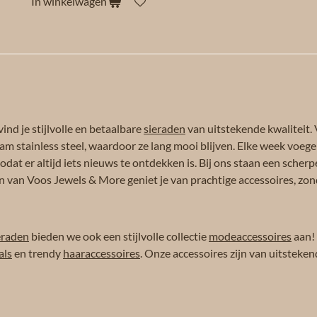
In winkelwagen
ind je stijlvolle en betaalbare
sieraden
van uitstekende kwaliteit. 
am stainless steel, waardoor ze lang mooi blijven. Elke week voeg
dat er altijd iets nieuws te ontdekken is. Bij ons staan een scherpe
n van Voos Jewels & More geniet je van prachtige accessoires, zond
eraden
bieden we ook een stijlvolle collectie
modeaccessoires
aan!
als
en trendy
haaraccessoires
. Onze accessoires zijn van uitsteken