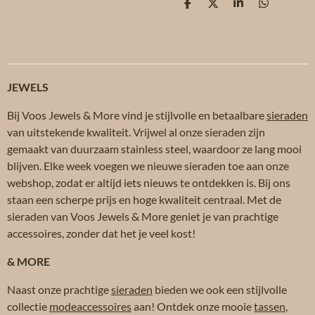
D
D
S
D
e
e
h
e
l
e
a
l
e
l
r
e
n
e
n
JEWELS
Bij Voos Jewels & More vind je stijlvolle en betaalbare
sieraden
van uitstekende kwaliteit. Vrijwel al onze sieraden zijn
gemaakt van duurzaam stainless steel, waardoor ze lang mooi
blijven. Elke week voegen we nieuwe sieraden toe aan onze
webshop, zodat er altijd iets nieuws te ontdekken is. Bij ons
staan een scherpe prijs en hoge kwaliteit centraal. Met de
sieraden van Voos Jewels & More geniet je van prachtige
accessoires, zonder dat het je veel kost!
& MORE
Naast onze prachtige
sieraden
bieden we ook een stijlvolle
collectie
modeaccessoires
aan! Ontdek onze mooie
tassen
,