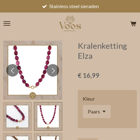
Stainless steel sieraden
Ga
direct
naar
de
hoofdinhoud
Kralenketting
Elza
€ 16,99
Kleur