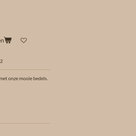
en
82
 met onze mooie bedels.