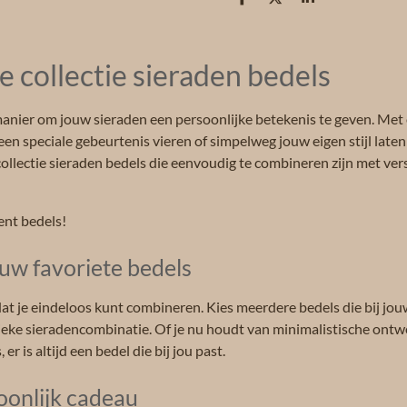
D
D
S
e
e
h
l
e
a
e
l
r
n
e
 collectie sieraden bedels
manier om jouw sieraden een persoonlijke betekenis te geven. Met 
een speciale gebeurtenis vieren of simpelweg jouw eigen stijl laten
 collectie sieraden bedels die eenvoudig te combineren zijn met v
ent bedels!
uw favoriete bedels
dat je eindeloos kunt combineren. Kies meerdere bedels die bij jo
ieke sieradencombinatie. Of je nu houdt van minimalistische ont
er is altijd een bedel die bij jou past.
oonlijk cadeau