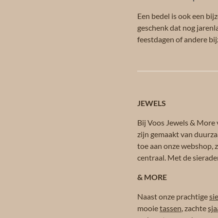
Een bedel is ook een bij
geschenk dat nog jarenl
feestdagen of andere b
JEWELS
Bij Voos Jewels & More v
zijn gemaakt van duurza
toe aan onze webshop, zo
centraal. Met de sierade
& MORE
Naast onze prachtige
si
mooie
tassen
, zachte
sja