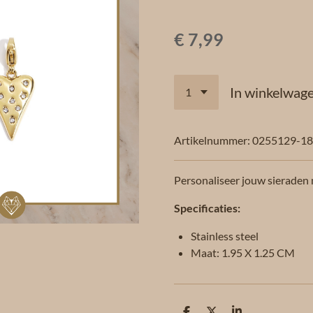
€ 7,99
In winkelwag
Artikelnummer:
0255129-1
Personaliseer jouw sieraden
Specificaties:
Stainless steel
Maat: 1.95 X 1.25 CM