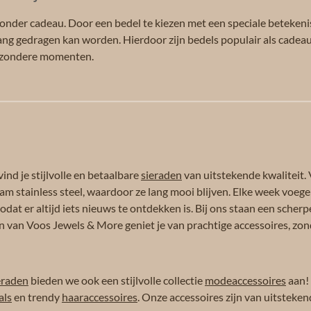
zonder cadeau. Door een bedel te kiezen met een speciale betekenis
ang gedragen kan worden. Hierdoor zijn bedels populair als cadea
ijzondere momenten.
ind je stijlvolle en betaalbare
sieraden
van uitstekende kwaliteit. 
am stainless steel, waardoor ze lang mooi blijven. Elke week voeg
dat er altijd iets nieuws te ontdekken is. Bij ons staan een scherpe
n van Voos Jewels & More geniet je van prachtige accessoires, zond
eraden
bieden we ook een stijlvolle collectie
modeaccessoires
aan!
als
en trendy
haaraccessoires
. Onze accessoires zijn van uitsteken