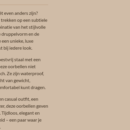
t even anders zijn?
 trekken op een subtiele
atie van het stijlvolle
e druppelvorm en de
e een unieke, luxe
t bij iedere look.
stvrij staal met een
eze oorbellen niet
ch. Ze zijn waterproof,
icht van gewicht,
omfortabel kunt dragen.
n casual outfit, een
azer, deze oorbellen geven
. Tijdloos, elegant en
id – een paar waar je
.