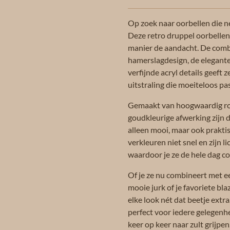
Op zoek naar oorbellen die né
Deze retro druppel oorbellen
manier de aandacht. De combin
hamerslagdesign, de elegant
verfijnde acryl details geeft z
uitstraling die moeiteloos pas
Gemaakt van hoogwaardig roe
goudkleurige afwerking zijn d
alleen mooi, maar ook praktis
verkleuren niet snel en zijn l
waardoor je ze de hele dag c
Of je ze nu combineert met ee
mooie jurk of je favoriete bl
elke look nét dat beetje extra
perfect voor iedere gelegenhe
keer op keer naar zult grijpen