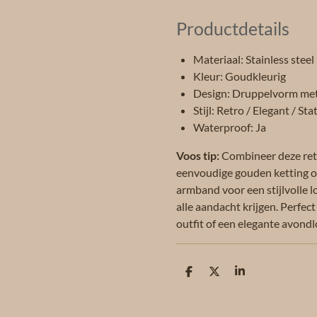
Productdetails
Materiaal: Stainless steel
Kleur: Goudkleurig
Design: Druppelvorm me
Stijl: Retro / Elegant / St
Waterproof: Ja
Voos tip:
Combineer deze ret
eenvoudige gouden ketting o
armband voor een stijlvolle l
alle aandacht krijgen. Perfect
outfit of een elegante avondl
D
D
S
e
e
h
l
e
a
e
l
r