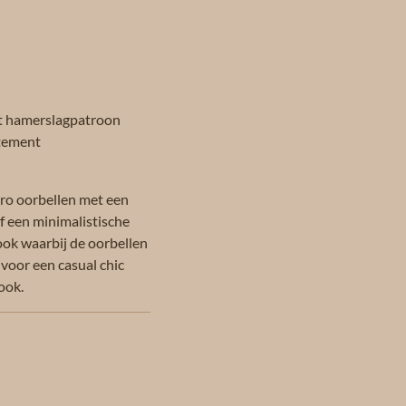
t hamerslagpatroon
atement
ro oorbellen met een
f een minimalistische
ook waarbij de oorbellen
 voor een casual chic
ook.