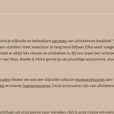
n
e
ind je stijlvolle en betaalbare
sieraden
van uitstekende kwaliteit. 
am stainless steel, waardoor ze lang mooi blijven. Elke week voeg
dat er altijd iets nieuws te ontdekken is. Bij ons staan een scherpe
n van Voos Jewels & More geniet je van prachtige accessoires, zond
eraden
bieden we ook een stijlvolle collectie
modeaccessoires
aan!
als
en trendy
haaraccessoires
. Onze accessoires zijn van uitsteken
ontstaan uit onze passie voor sieraden. Het is onze missie om men