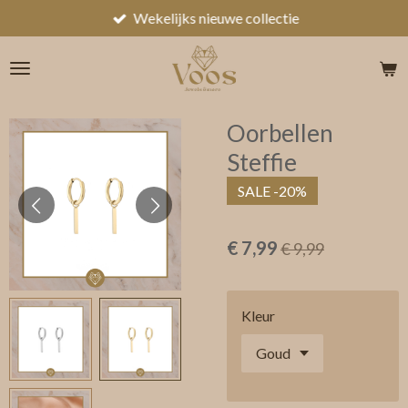
Wekelijks nieuwe collectie
Ga
direct
naar
de
hoofdinhoud
Oorbellen
Steffie
SALE -20%
€ 7,99
€ 9,99
Kleur