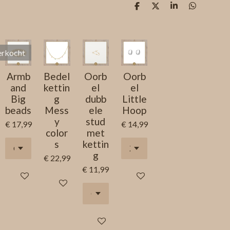
D
D
S
D
e
e
h
e
l
e
a
l
e
l
r
e
n
e
n
erkocht
Armb
Bedel
Oorb
Oorb
and
kettin
el
el
Big
g
dubb
Little
beads
Mess
ele
Hoop
y
stud
€ 17,99
€ 14,99
color
met
s
kettin
g
€ 22,99
€ 11,99
Houd mij op de hoogte
In winkelwagen
In winkelwagen
In winkelwagen