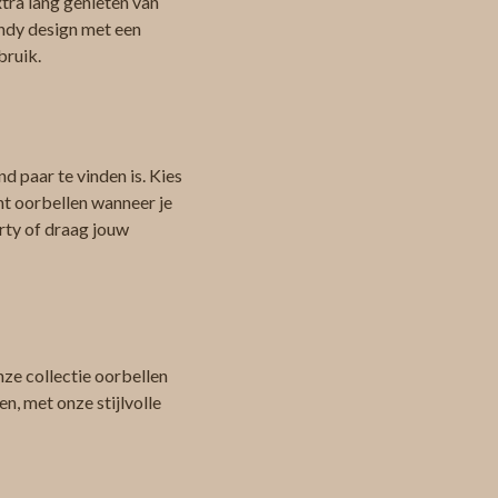
tra lang genieten van
endy design met een
bruik.
d paar te vinden is. Kies
nt oorbellen wanneer je
arty of draag jouw
ze collectie oorbellen
n, met onze stijlvolle