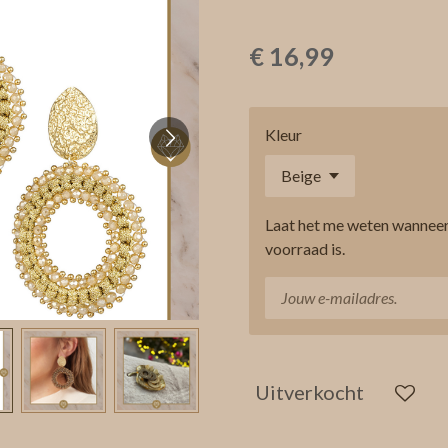
€ 16,99
Kleur
Laat het me weten wanneer
voorraad is.
Uitverkocht