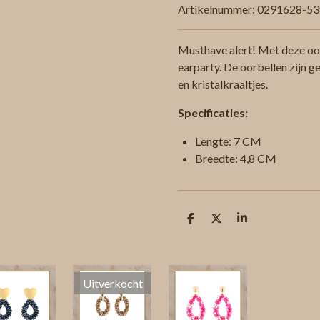
Artikelnummer:
0291628-53
Musthave alert! Met deze oor
earparty. De oorbellen zijn g
en kristalkraaltjes.
Specificaties:
Lengte: 7 CM
Breedte: 4,8 CM
D
D
S
e
e
h
l
e
a
e
l
r
n
e
Uitverkocht