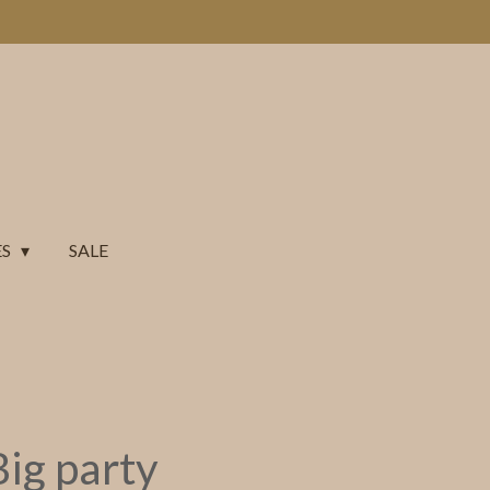
ES
SALE
Big party