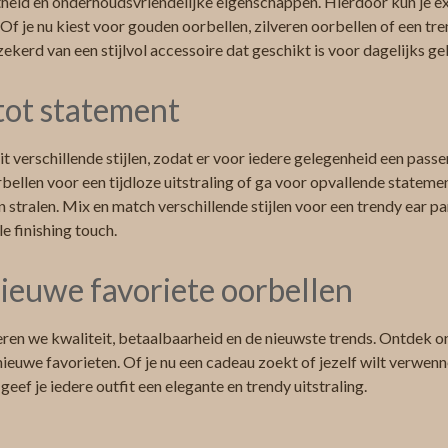
heid en onderhoudsvriendelijke eigenschappen. Hierdoor kun je ex
 Of je nu kiest voor gouden oorbellen, zilveren oorbellen of een tr
zekerd van een stijlvol accessoire dat geschikt is voor dagelijks ge
 tot statement
t verschillende stijlen, zodat er voor iedere gelegenheid een passen
bellen voor een tijdloze uitstraling of ga voor opvallende stateme
n stralen. Mix en match verschillende stijlen voor een trendy ear p
le finishing touch.
ieuwe favoriete oorbellen
ren we kwaliteit, betaalbaarheid en de nieuwste trends. Ontdek on
ieuwe favorieten. Of je nu een cadeau zoekt of jezelf wilt verwenne
 geef je iedere outfit een elegante en trendy uitstraling.