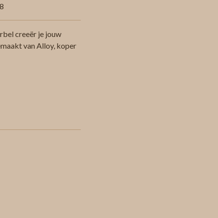
8
bel creeër je jouw
emaakt van Alloy, koper