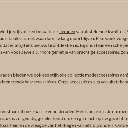
ind je stijlvolle en betaalbare
sieraden
van uitstekende kwaliteit. 
am stainless steel, waardoor ze lang mooi blijven. Elke week voeg
at er altijd iets nieuws te ontdekken is. Bij ons staan een scherpe
n van Voos Jewels & More geniet je van prachtige accessoires, zond
eraden
bieden we ook een stijlvolle collectie
modeaccessoires
aan!
als
en trendy
haaraccessoires
. Onze accessoires zijn van uitsteken
 ontstaan uit onze passie voor sieraden. Het is onze missie om men
k stuk is zorgvuldig geselecteerd om een glimlach op uw gezicht te 
albaarheid en de vreugde van het dragen van iets bijzonders. Ontdek