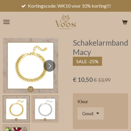
Kortingscode: WK10 voor 10% korting!!!
Ga
direct
naar
de
hoofdinhoud
Schakelarmband
Macy
SALE -25%
€ 10,50
€ 13,99
Kleur