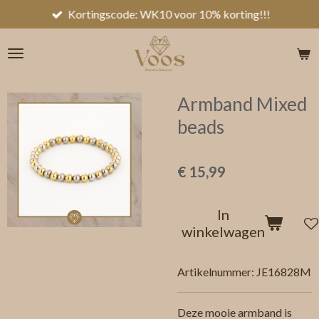
Kortingscode: WK10 voor 10% korting!!!
Ga
direct
naar
de
hoofdinhoud
Armband Mixed
beads
€ 15,99
In
winkelwagen
Artikelnummer:
JE16828M
Deze mooie armband is