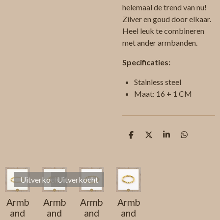
helemaal de trend van nu!
Zilver en goud door elkaar.
Heel leuk te combineren
met ander armbanden.
Specificaties:
Stainless steel
Maat: 16 + 1 CM
D
D
S
D
e
e
h
e
l
e
a
l
e
l
r
e
n
e
n
Uitverkocht
Uitverkocht
Armb
Armb
Armb
Armb
and
and
and
and