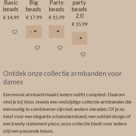
Basic
Big
Party
party
beads
beads
beads
beads
2.0
€ 14,99
€ 17,99
€ 15,99
€ 15,99
In winkelwagen
Houd mij op de hoogte
Houd mij op de hoogte
In winkelwagen
Ontdek onze collectie armbanden voor
dames
Een mooie armband maakt iedere outfit compleet. Daarom
vind je bij Voos Jewels een veelzijdige collectie armbanden die
eenvoudig te combineren zijn met andere sieraden. Of je nu
kiest voor een elegante schakelarmband, een subtiel design of
een trendy statement piece, onze collectie biedt voor iedere
stijl een passende keuze.