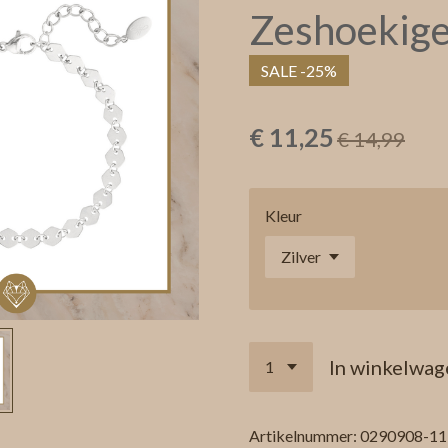
Zeshoekige
SALE -25%
€ 11,25
€ 14,99
Kleur
In winkelwag
Artikelnummer:
0290908-11