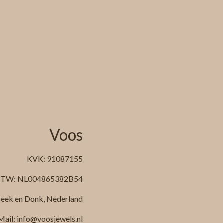
Voos
KVK: 91087155
TW: NL004865382B54
eek en Donk, Nederland
Mail: info@voosjewels.nl