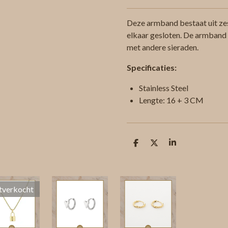
Deze armband bestaat uit ze
elkaar gesloten. De armband 
met andere sieraden.
Specificaties:
Stainless Steel
Lengte: 16 + 3 CM
D
D
S
e
e
h
l
e
a
e
l
r
n
e
tverkocht