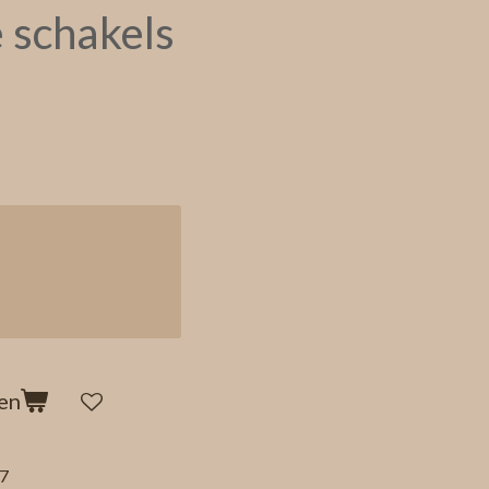
 schakels
en
7