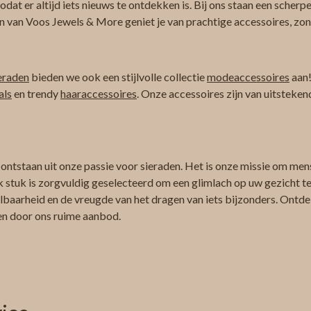
at er altijd iets nieuws te ontdekken is. Bij ons staan een scherpe
n van Voos Jewels & More geniet je van prachtige accessoires, zond
eraden
bieden we ook een stijlvolle collectie
modeaccessoires
aan!
als
en trendy
haaraccessoires
. Onze accessoires zijn van uitsteken
 ontstaan uit onze passie voor sieraden. Het is onze missie om men
k stuk is zorgvuldig geselecteerd om een glimlach op uw gezicht te 
albaarheid en de vreugde van het dragen van iets bijzonders. Ontdek
ren door ons ruime aanbod.