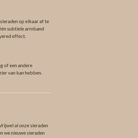
ieraden op elkaar af te
 één subtiele armband
yered effect.
ag of een andere
zier van kan hebben.
Vrijwel al onze sieraden
en we nieuwe sieraden