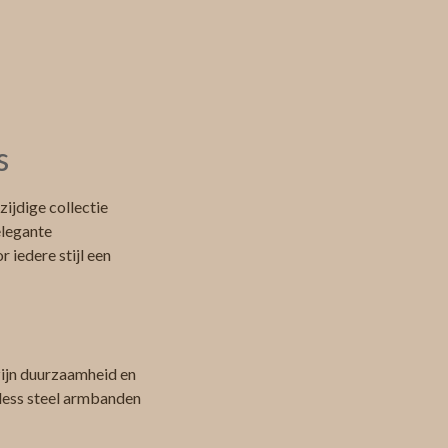
s
ijdige collectie
elegante
 iedere stijl een
zijn duurzaamheid en
nless steel armbanden