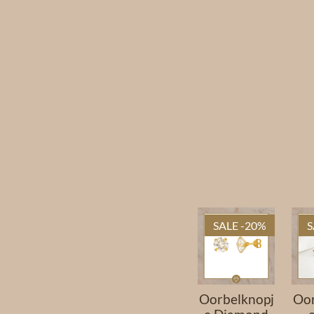
SALE -20%
S
Oorbelknopj
Oor