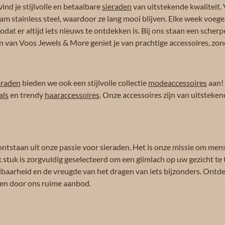
ind je stijlvolle en betaalbare
sieraden
van uitstekende kwaliteit. 
am stainless steel, waardoor ze lang mooi blijven. Elke week voeg
dat er altijd iets nieuws te ontdekken is. Bij ons staan een scherpe
n van Voos Jewels & More geniet je van prachtige accessoires, zond
eraden
bieden we ook een stijlvolle collectie
modeaccessoires
aan!
als
en trendy
haaraccessoires
. Onze accessoires zijn van uitsteken
ontstaan uit onze passie voor sieraden. Het is onze missie om men
k stuk is zorgvuldig geselecteerd om een glimlach op uw gezicht te 
albaarheid en de vreugde van het dragen van iets bijzonders. Ontdek
eren door ons ruime aanbod.