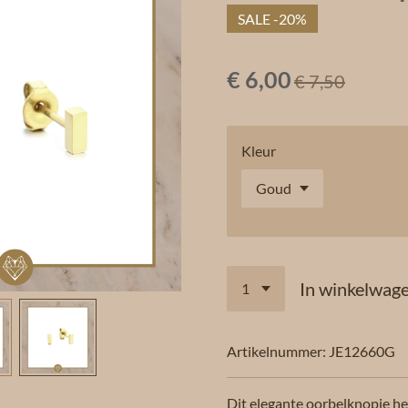
SALE -20%
€ 6,00
€ 7,50
Kleur
In winkelwag
Artikelnummer:
JE12660G
Dit elegante oorbelknopje he