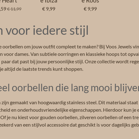
e Heart
e Ibiza
e Roos
,59
€ 9,99
€ 9,99
€ 11,99
 voor iedere stijl
e oorbellen om jouw outfit compleet te maken? Bij Voos Jewels vin
len voor dames. Van subtiele oorringen en klassieke hoops tot opv
en paar dat past bij jouw persoonlijke stijl. Onze collectie wordt r
e altijd de laatste trends kunt shoppen.
eel oorbellen die lang mooi blijve
n zijn gemaakt van hoogwaardig stainless steel. Dit materiaal staa
heid en onderhoudsvriendelijke eigenschappen. Hierdoor kun je e
 Of je nu kiest voor gouden oorbellen, zilveren oorbellen of een t
ekerd van een stijlvol accessoire dat geschikt is voor dagelijks geb