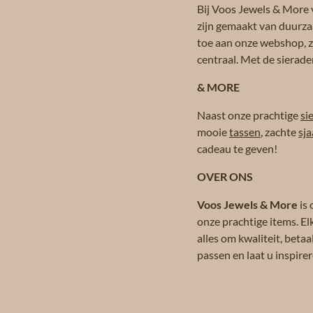
Bij Voos Jewels & More v
zijn gemaakt van duurza
toe aan onze webshop, zo
centraal. Met de sierade
& MORE
Naast onze prachtige
si
mooie
tassen
, zachte
sja
cadeau te geven!
OVER ONS
Voos Jewels & More
is 
onze prachtige items. El
alles om kwaliteit, beta
passen en laat u inspir