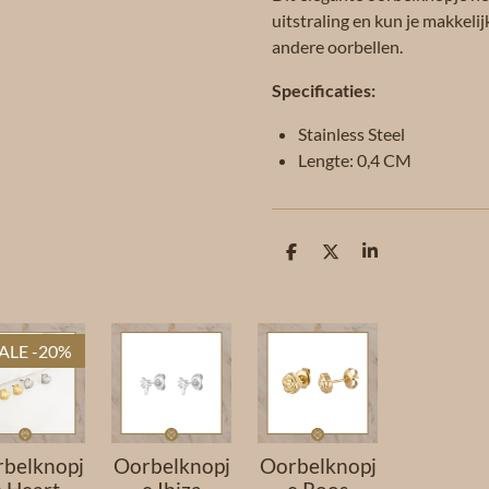
uitstraling en kun je makkel
andere oorbellen.
Specificaties:
Stainless Steel
Lengte: 0,4 CM
D
D
S
e
e
h
l
e
a
e
l
r
n
e
ALE -20%
belknopj
Oorbelknopj
Oorbelknopj