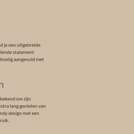
d je een uitgebreide
allende statement
egelmatig aangevuld met
n
t bekend om zijn
xtra lang genieten van
rendy design met een
ruik.