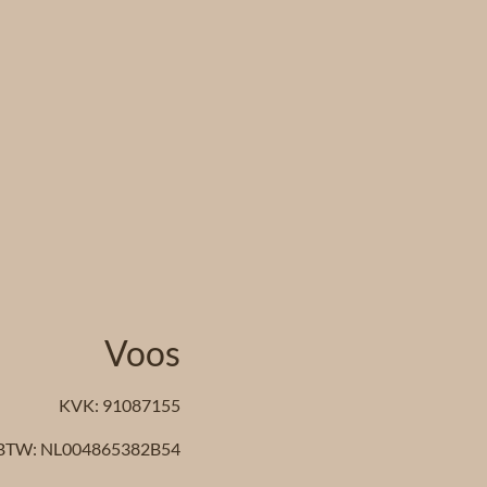
Voos
KVK: 91087155
BTW: NL004865382B54