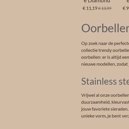
e Diamond
€ 11,19
€ 9
€ 13,99
Oorbellen
Op zoek naar de perfect
collectie trendy oorbel
oorbellen: er is altijd e
nieuwe modellen, zodat j
Stainless st
Vrijwel al onze oorbelle
duurzaamheid, kleurvast
jouw favoriete sieraden.
unieke vorm, je bent verz