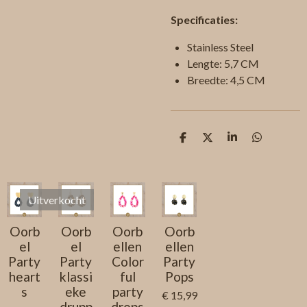
Specificaties:
Stainless Steel
Lengte: 5,7 CM
Breedte: 4,5 CM
D
D
S
D
e
e
h
e
l
e
a
l
e
l
r
e
n
e
n
Uitverkocht
Oorb
Oorb
Oorb
Oorb
el
el
ellen
ellen
Party
Party
Color
Party
heart
klassi
ful
Pops
s
eke
party
€ 15,99
drupp
drops