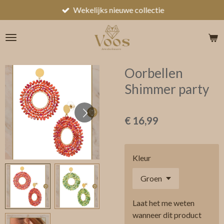
Wekelijks nieuwe collectie
Ga
direct
naar
de
hoofdinhoud
Oorbellen
Shimmer party
€ 16,99
Kleur
Laat het me weten
wanneer dit product