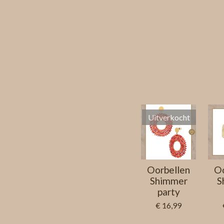
Uitverkocht
Oorbellen
Oo
Shimmer
S
party
€ 16,99