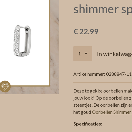
shimmer s
€ 22,99
In winkelwag
Artikelnummer:
0288847-11
Deze te gekke oorbellen mak
jouw look! Op de oorbellen z
steentjes. De oorbellen zijn er
het goud
Oorbellen Shimmer 
Specificaties: