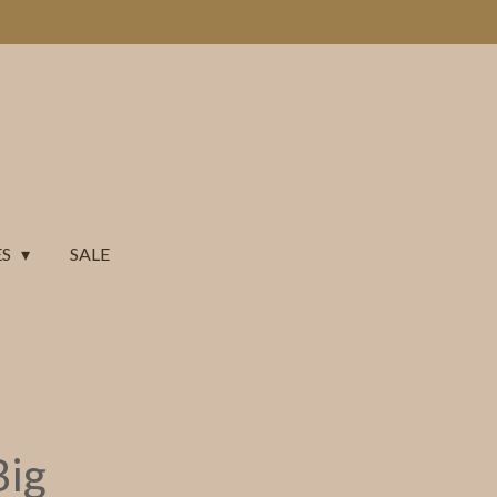
ES
SALE
Big