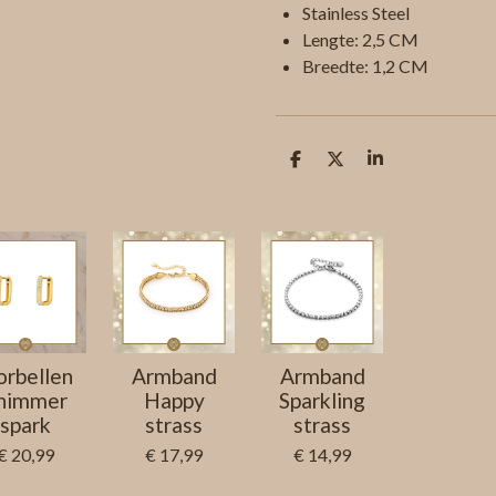
Stainless Steel
Lengte: 2,5 CM
Breedte: 1,2 CM
D
D
S
e
e
h
l
e
a
e
l
r
n
e
rbellen
Armband
Armband
himmer
Happy
Sparkling
spark
strass
strass
€ 20,99
€ 17,99
€ 14,99