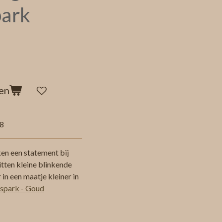
park
en
8
en een statement bij
itten kleine blinkende
 in een maatje kleiner in
spark - Goud