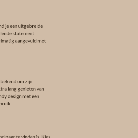
d je een uitgebreide
allende statement
egelmatig aangevuld met
n
t bekend om zijn
tra lang genieten van
endy design met een
bruik.
d paar te vinden is. Kies