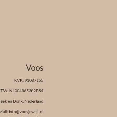
Voos
KVK: 91087155
TW: NL004865382B54
eek en Donk, Nederland
Mail: info@voosjewels.nl