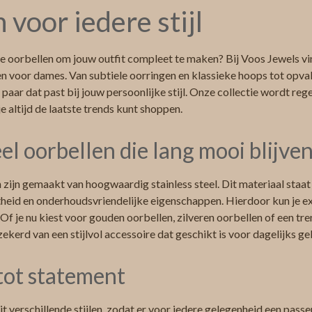
 voor iedere stijl
e oorbellen om jouw outfit compleet te maken? Bij Voos Jewels vin
en voor dames. Van subtiele oorringen en klassieke hoops tot opv
en paar dat past bij jouw persoonlijke stijl. Onze collectie wordt r
e altijd de laatste trends kunt shoppen.
eel oorbellen die lang mooi blijve
n zijn gemaakt van hoogwaardig stainless steel. Dit materiaal staa
heid en onderhoudsvriendelijke eigenschappen. Hierdoor kun je ex
 Of je nu kiest voor gouden oorbellen, zilveren oorbellen of een tr
zekerd van een stijlvol accessoire dat geschikt is voor dagelijks ge
 tot statement
t verschillende stijlen, zodat er voor iedere gelegenheid een passen