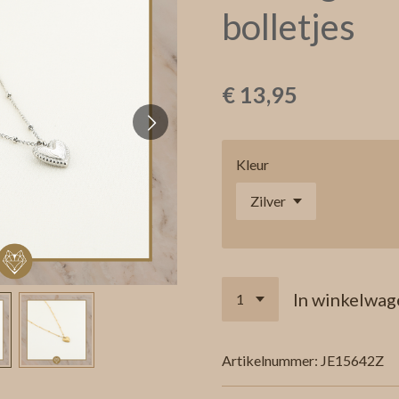
bolletjes
€ 13,95
Kleur
In winkelwag
Artikelnummer:
JE15642Z