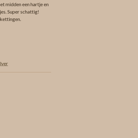
het midden een hartje en
jes. Super schattig!
 kettingen.
lver