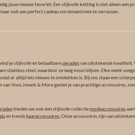
ig jouw nieuwe favoriet. Een stijlvolle ketting is niet alleen een p
, maar ook een perfect cadeau om iemand mee te verrassen.
ind je stijlvolle en betaalbare
sieraden
van uitstekende kwaliteit. 
am stainless steel, waardoor ze lang mooi blijven. Elke week voeg
at er altijd iets nieuws te ontdekken is. Bij ons staan een scherpe
n van Voos Jewels & More geniet je van prachtige accessoires, zond
eraden
bieden we ook een stijlvolle collectie
modeaccessoires
aan!
als
en trendy
haaraccessoires
. Onze accessoires zijn van uitsteken