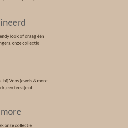
bineerd
rendy look of draag één
ngers, onze collectie
s, bij Voos jewels & more
rk, een feestje of
& more
k onze collectie