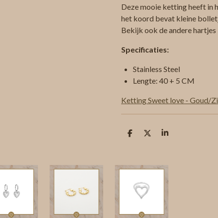
Deze mooie ketting heeft in 
het koord bevat kleine bollet
Bekijk ook de andere hartjes
Specificaties:
Stainless Steel
Lengte: 40 + 5 CM
Ketting Sweet love - Goud/Zi
D
D
S
e
e
h
l
e
a
e
l
r
n
e