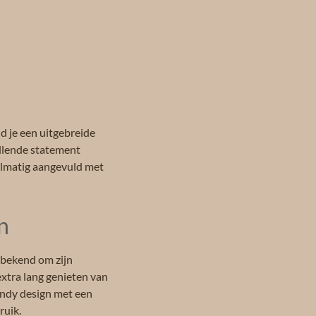
d je een uitgebreide
allende statement
egelmatig aangevuld met
n
t bekend om zijn
xtra lang genieten van
rendy design met een
ruik.