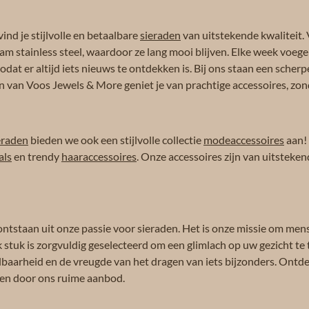
ind je stijlvolle en betaalbare
sieraden
van uitstekende kwaliteit. 
am stainless steel, waardoor ze lang mooi blijven. Elke week voeg
dat er altijd iets nieuws te ontdekken is. Bij ons staan een scherpe
n van Voos Jewels & More geniet je van prachtige accessoires, zond
eraden
bieden we ook een stijlvolle collectie
modeaccessoires
aan!
als
en trendy
haaraccessoires
. Onze accessoires zijn van uitsteken
ontstaan uit onze passie voor sieraden. Het is onze missie om men
k stuk is zorgvuldig geselecteerd om een glimlach op uw gezicht te 
albaarheid en de vreugde van het dragen van iets bijzonders. Ontdek
eren door ons ruime aanbod.