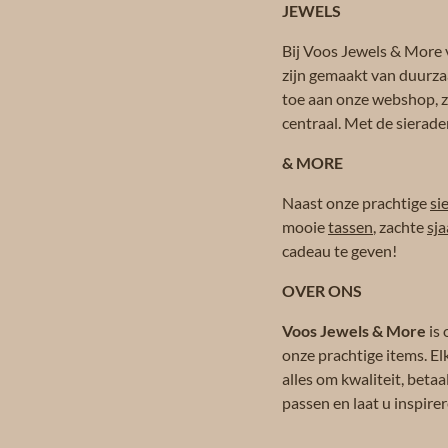
JEWELS
Bij Voos Jewels & More v
zijn gemaakt van duurza
toe aan onze webshop, zo
centraal. Met de sierade
& MORE
Naast onze prachtige
si
mooie
tassen
, zachte
sja
cadeau te geven!
OVER ONS
Voos Jewels & More
is 
onze prachtige items. El
alles om kwaliteit, beta
passen en laat u inspir