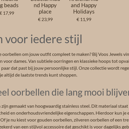
ig beads
nd Happy
and Happy
place
Holidays
€ 17,99
€ 23,99
€ 11,99
 voor iedere stijl
e oorbellen om jouw outfit compleet te maken? Bij Voos Jewels vin
len voor dames. Van subtiele oorringen en klassieke hoops tot opv
en paar dat past bij jouw persoonlijke stijl. Onze collectie wordt r
e altijd de laatste trends kunt shoppen.
eel oorbellen die lang mooi blijve
n zijn gemaakt van hoogwaardig stainless steel. Dit materiaal staa
heid en onderhoudsvriendelijke eigenschappen. Hierdoor kun je e
 Of je nu kiest voor gouden oorbellen, zilveren oorbellen of een t
ekerd van een stijlvol accessoire dat geschikt is voor dagelijks geb