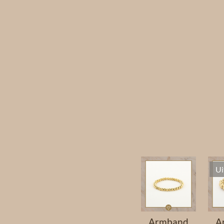
Ui
Armband
A