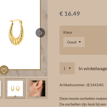
€ 16,49
Kleur
In winkelwag
Artikelnummer:
JE14414G
Deze mooie oorbellen maken 
De oorbellen zijn leuk bij een