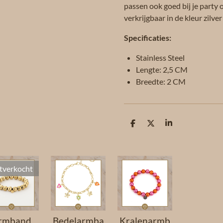
passen ook goed bij je party o
verkrijgbaar in de kleur zilve
Specificaties:
Stainless Steel
Lengte: 2,5 CM
Breedte: 2 CM
D
D
S
e
e
h
l
e
a
e
l
r
n
e
tverkocht
rmband
Bedelarmba
Kralenarmb