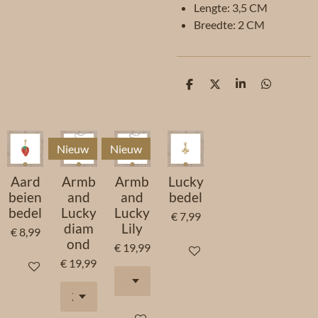
Lengte: 3,5 CM
Breedte: 2 CM
D
D
S
D
e
e
h
e
l
e
a
l
e
l
r
e
n
e
n
Nieuw
Nieuw
Aard
Armb
Armb
Lucky
beien
and
and
bedel
bedel
Lucky
Lucky
€ 7,99
diam
Lily
€ 8,99
ond
€ 19,99
In winkelwagen
€ 19,99
In winkelwagen