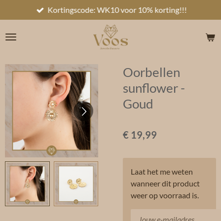
Kortingscode: WK10 voor 10% korting!!!
Ga
direct
naar
de
hoofdinhoud
Oorbellen
sunflower -
Goud
€ 19,99
Laat het me weten
wanneer dit product
weer op voorraad is.