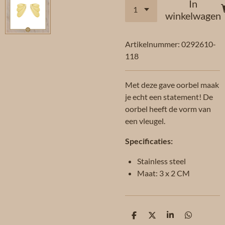
In
winkelwagen
Artikelnummer:
0292610-
118
Met deze gave oorbel maak
je echt een statement! De
oorbel heeft de vorm van
een vleugel.
Specificaties:
Stainless steel
Maat: 3 x 2 CM
D
D
S
D