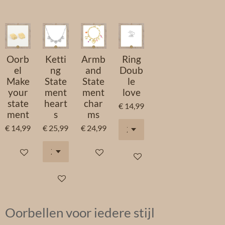
e
e
h
e
l
e
a
l
e
l
r
e
n
e
n
Oorb
Ketti
Armb
Ring
el
ng
and
Doub
Make
State
State
le
your
ment
ment
love
state
heart
char
€ 14,99
ment
s
ms
€ 14,99
€ 25,99
€ 24,99
In winkelwagen
In winkelwagen
In winkelwagen
In winkelwagen
Oorbellen voor iedere stijl