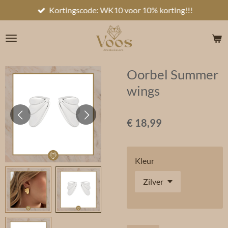
Kortingscode: WK10 voor 10% korting!!!
Ga
direct
naar
de
hoofdinhoud
Oorbel Summer
wings
€ 18,99
Kleur