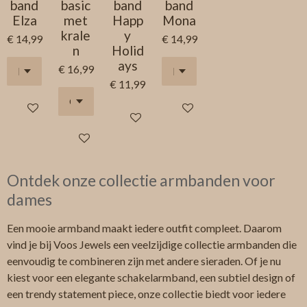
band
basic
band
band
Elza
met
Happ
Mona
krale
y
€ 14,99
€ 14,99
n
Holid
ays
€ 16,99
€ 11,99
In winkelwagen
In winkelwagen
In winkelwagen
In winkelwagen
Ontdek onze collectie armbanden voor
dames
Een mooie armband maakt iedere outfit compleet. Daarom
vind je bij Voos Jewels een veelzijdige collectie armbanden die
eenvoudig te combineren zijn met andere sieraden. Of je nu
kiest voor een elegante schakelarmband, een subtiel design of
een trendy statement piece, onze collectie biedt voor iedere