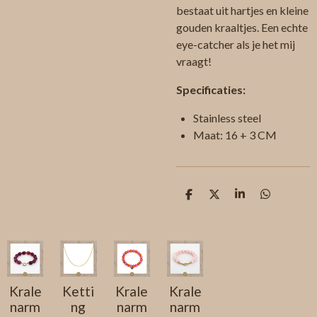
bestaat uit hartjes en kleine
gouden kraaltjes. Een echte
eye-catcher als je het mij
vraagt!
Specificaties:
Stainless steel
Maat: 16 + 3 CM
D
D
S
D
e
e
h
e
l
e
a
l
e
l
r
e
n
e
n
Krale
Ketti
Krale
Krale
narm
ng
narm
narm