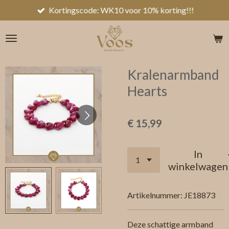
Kortingscode: WK10 voor 10% korting!!!
Ga
direct
naar
de
hoofdinhoud
Kralenarmband
Hearts
€ 15,99
In
winkelwagen
Artikelnummer:
JE18873
Deze schattige armband