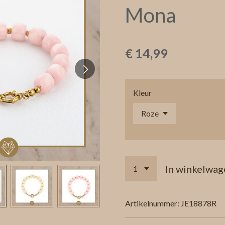
Mona
€ 14,99
Kleur
In winkelwag
Artikelnummer:
JE18878R