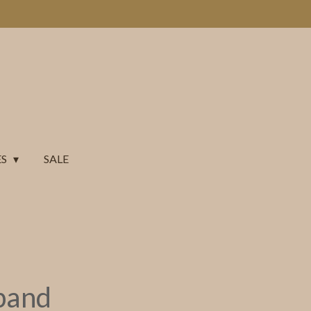
ES
SALE
band