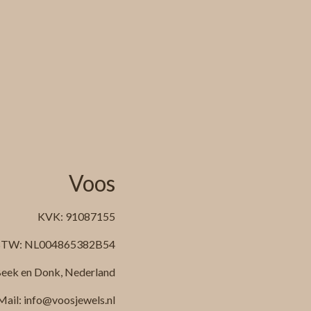
Voos
KVK: 91087155
TW: NL004865382B54
eek en Donk, Nederland
Mail: info@voosjewels.nl