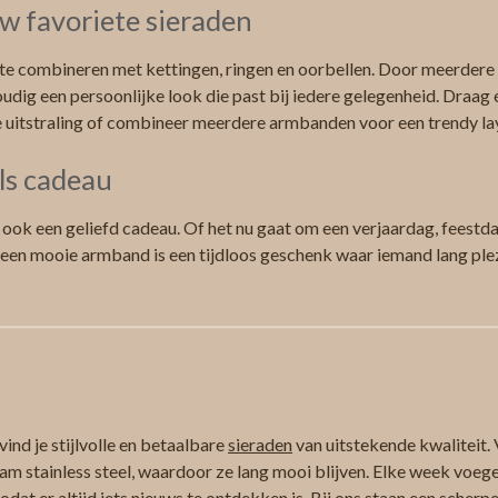
w favoriete sieraden
te combineren met kettingen, ringen en oorbellen. Door meerdere s
udig een persoonlijke look die past bij iedere gelegenheid. Draag
e uitstraling of combineer meerdere armbanden voor een trendy la
ls cadeau
s ook een geliefd cadeau. Of het nu gaat om een verjaardag, feestd
 een mooie armband is een tijdloos geschenk waar iemand lang ple
ind je stijlvolle en betaalbare
sieraden
van uitstekende kwaliteit. 
am stainless steel, waardoor ze lang mooi blijven. Elke week voeg
at er altijd iets nieuws te ontdekken is. Bij ons staan een scherpe