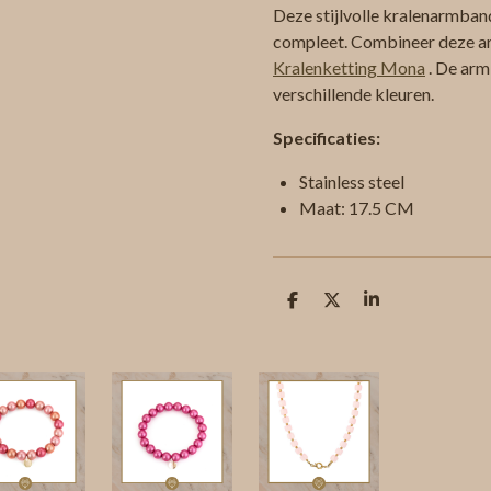
Deze stijlvolle kralenarmban
compleet. Combineer deze 
Kralenketting Mona
. De arm
verschillende kleuren.
Specificaties:
Stainless steel
Maat: 17.5 CM
D
D
S
e
e
h
l
e
a
e
l
r
n
e