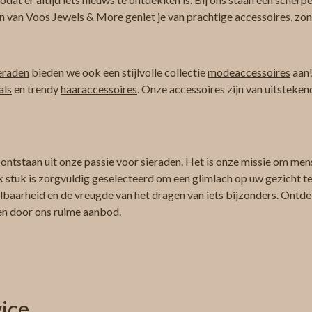
n van Voos Jewels & More geniet je van prachtige accessoires, zond
eraden
bieden we ook een stijlvolle collectie
modeaccessoires
aan!
als
en trendy
haaraccessoires
. Onze accessoires zijn van uitsteken
 ontstaan uit onze passie voor sieraden. Het is onze missie om men
k stuk is zorgvuldig geselecteerd om een glimlach op uw gezicht te 
albaarheid en de vreugde van het dragen van iets bijzonders. Ontdek
ren door ons ruime aanbod.
ice