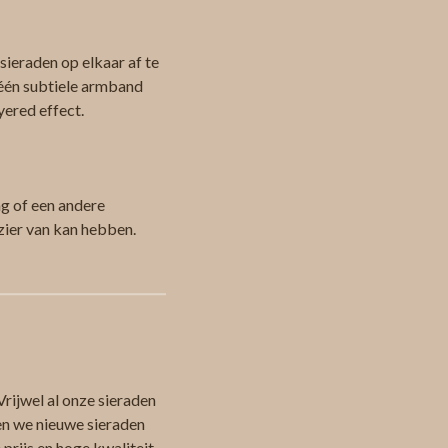
ieraden op elkaar af te
 één subtiele armband
yered effect.
ag of een andere
zier van kan hebben.
Vrijwel al onze sieraden
en we nieuwe sieraden
 prijs en hoge kwaliteit