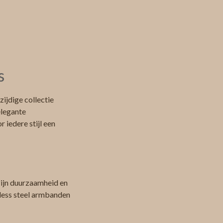
s
ijdige collectie
elegante
 iedere stijl een
zijn duurzaamheid en
nless steel armbanden