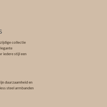
s
ijdige collectie
elegante
 iedere stijl een
zijn duurzaamheid en
nless steel armbanden