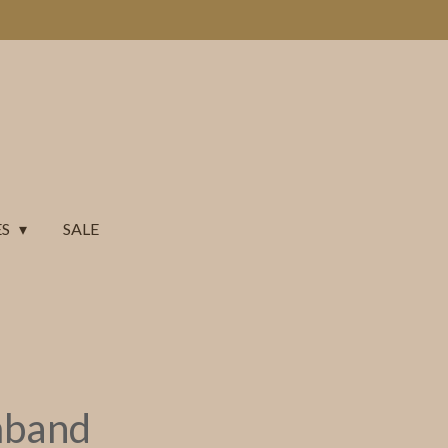
ES
SALE
mband