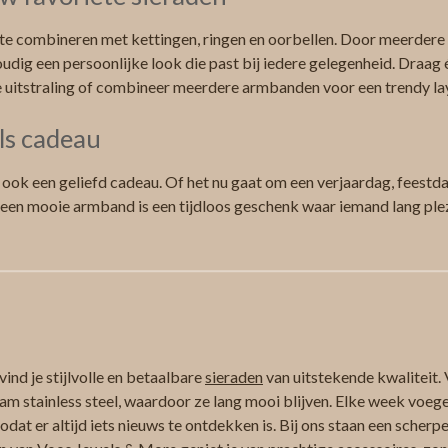
te combineren met kettingen, ringen en oorbellen. Door meerdere s
udig een persoonlijke look die past bij iedere gelegenheid. Draag
e uitstraling of combineer meerdere armbanden voor een trendy la
ls cadeau
s ook een geliefd cadeau. Of het nu gaat om een verjaardag, feestd
 een mooie armband is een tijdloos geschenk waar iemand lang ple
ind je stijlvolle en betaalbare
sieraden
van uitstekende kwaliteit. 
am stainless steel, waardoor ze lang mooi blijven. Elke week voeg
at er altijd iets nieuws te ontdekken is. Bij ons staan een scherpe