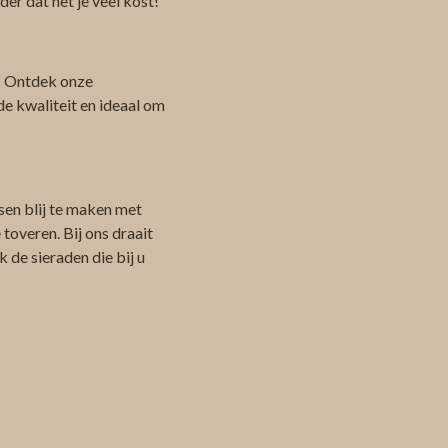
er dat het je veel kost!
 Ontdek onze
de kwaliteit en ideaal om
sen blij te maken met
toveren. Bij ons draait
 de sieraden die bij u