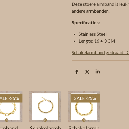
Deze stoere armband is leuk
andere armbanden.
Specificaties:
Stainless Steel
Lengte: 16 + 3 CM
Schakelarmband gedraaid - 
D
D
S
e
e
h
l
e
a
e
l
r
n
e
ALE -25%
SALE -25%
rmband
Schakelarmb
Schakelarmb