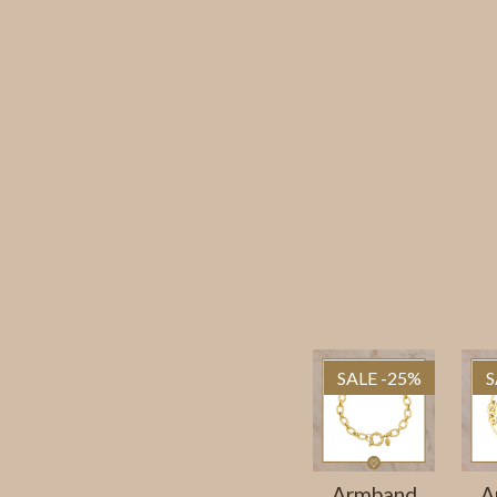
SALE -25%
S
Armband
A