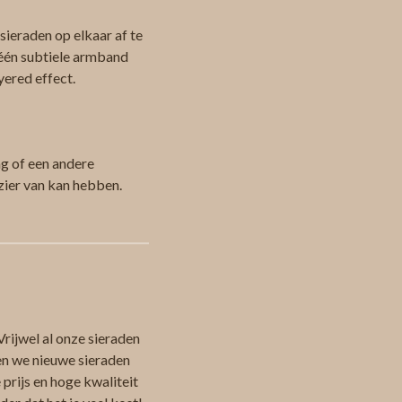
ieraden op elkaar af te
 één subtiele armband
yered effect.
ag of een andere
zier van kan hebben.
Vrijwel al onze sieraden
en we nieuwe sieraden
 prijs en hoge kwaliteit