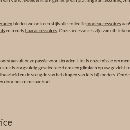
n van Voos Jewels & More geniet je van prachtige accessoires, zond
eraden
bieden we ook een stijlvolle collectie
modeaccessoires
aan!
als
en trendy
haaraccessoires
. Onze accessoires zijn van uitsteken
 ontstaan uit onze passie voor sieraden. Het is onze missie om men
k stuk is zorgvuldig geselecteerd om een glimlach op uw gezicht te 
albaarheid en de vreugde van het dragen van iets bijzonders. Ontdek
ren door ons ruime aanbod.
ice