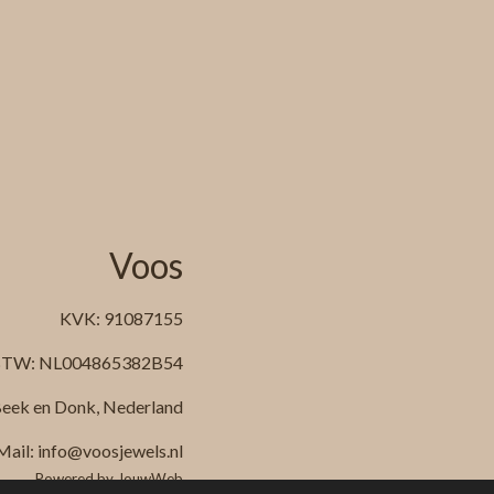
Voos
KVK: 91087155
TW: NL004865382B54
eek en Donk, Nederland
Mail: info@voosjewels.nl
Powered by
JouwWeb