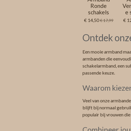
Ronde
Ver
schakels
e 
€ 14,50
€ 1
€ 17,99
Ontdek onze
Een mooie armband maakt
armbanden die eenvoudig
schakelarmband, een subt
passende keuze.
Waarom kiezen
Veel van onze armbanden
blijft bij normaal gebru
populair bij vrouwen die
Combineer jou