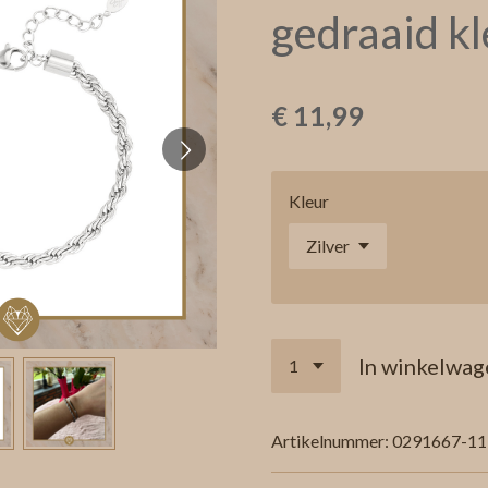
gedraaid kl
€ 11,99
Kleur
In winkelwag
Artikelnummer:
0291667-11