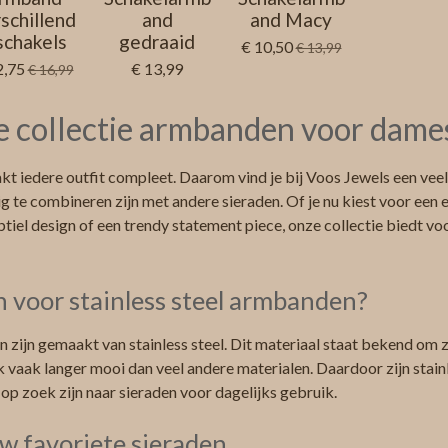
schillend
and
and Macy
schakels
gedraaid
€ 10,50
€ 13,99
2,75
€ 13,99
€ 16,99
 collectie armbanden voor dame
 iedere outfit compleet. Daarom vind je bij Voos Jewels een veelz
 te combineren zijn met andere sieraden. Of je nu kiest voor een 
iel design of een trendy statement piece, onze collectie biedt voor
 voor stainless steel armbanden?
 zijn gemaakt van stainless steel. Dit materiaal staat bekend om 
ik vaak langer mooi dan veel andere materialen. Daardoor zijn stai
 op zoek zijn naar sieraden voor dagelijks gebruik.
w favoriete sieraden