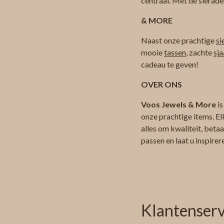
centraal. Met de sierade
& MORE
Naast onze prachtige
si
mooie
tassen
, zachte
sja
cadeau te geven!
OVER ONS
Voos Jewels & More
is
onze prachtige items. El
alles om kwaliteit, beta
passen en laat u inspire
Klantenserv