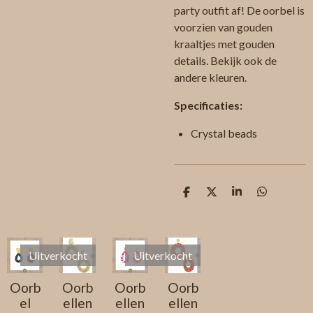
party outfit af! De oorbel is
voorzien van gouden
kraaltjes met gouden
details. Bekijk ook de
andere kleuren.
Specificaties:
Crystal beads
D
D
S
D
e
e
h
e
l
e
a
l
e
l
r
e
n
e
n
Uitverkocht
Uitverkocht
Oorb
Oorb
Oorb
Oorb
el
ellen
ellen
ellen