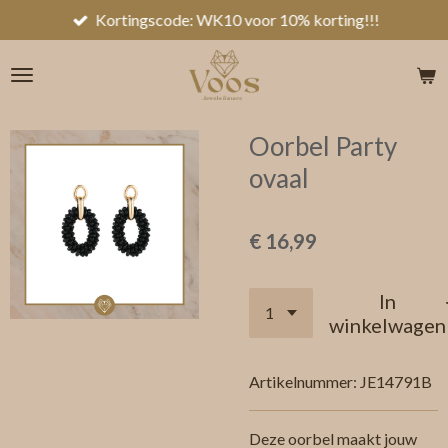
Kortingscode: WK10 voor 10% korting!!!
Ga
direct
naar
de
hoofdinhoud
Oorbel Party
ovaal
€ 16,99
In
winkelwagen
Artikelnummer:
JE14791B
Deze oorbel maakt jouw