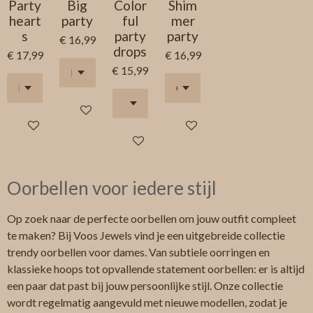
Party
Big
Color
Shim
heart
party
ful
mer
s
party
party
€ 16,99
drops
€ 17,99
€ 16,99
€ 15,99
Houd mij op de hoogte
In winkelwagen
Houd mij op de hoogte
In winkelwagen
Oorbellen voor iedere stijl
Op zoek naar de perfecte oorbellen om jouw outfit compleet
te maken? Bij Voos Jewels vind je een uitgebreide collectie
trendy oorbellen voor dames. Van subtiele oorringen en
klassieke hoops tot opvallende statement oorbellen: er is altijd
een paar dat past bij jouw persoonlijke stijl. Onze collectie
wordt regelmatig aangevuld met nieuwe modellen, zodat je